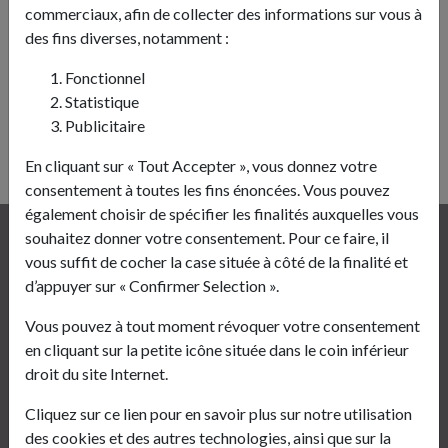
Veuillez renseigner la somme de l'addition suivante en
commerciaux, afin de collecter des informations sur vous à
additionnant les termes :
des fins diverses, notamment :
18
+
24
Fonctionnel
Résultat
Statistique
Publicitaire
ENVOYER
En cliquant sur « Tout Accepter », vous donnez votre
consentement à toutes les fins énoncées. Vous pouvez
également choisir de spécifier les finalités auxquelles vous
souhaitez donner votre consentement. Pour ce faire, il
Mairie de Sains-Richaumont
vous suffit de cocher la case située à côté de la finalité et
1, Place de l’Hôtel de Ville
d’appuyer sur « Confirmer Selection ».
02120 Sains-Richaumont
Vous pouvez à tout moment révoquer votre consentement
03 23 60 91 28
en cliquant sur la petite icône située dans le coin inférieur
mairie.sains-richaumont@wanadoo.fr
droit du site Internet.
Horaires
Cliquez sur ce lien pour en savoir plus sur notre utilisation
des cookies et des autres technologies, ainsi que sur la