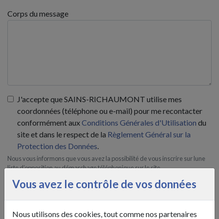
Corps du message
J'accepte que SAINS-RICHAUMONT utilise mes
coordonnées (téléphone ou e-mail) pour me recontacter
conformément aux
Conditions Générales d'Utilisation
du
site et dans le respect de la
Règlement Général sur la
Protection des Données
.
Nous vous informons que vous avez la possibilité de vous inscrire sur lune
liste d’opposition au démarchage téléphonique sur le site
https://www.bloctel.gouv.fr/
Vous avez le contrôle de vos données
* Code de sécurité
Nous utilisons des cookies, tout comme nos partenaires