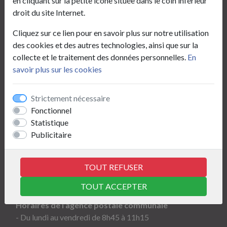
Mairie de Sains-Richaumont
en cliquant sur la petite icône située dans le coin inférieur
droit du site Internet.
1, Place de l’Hôtel de Ville
02120 Sains-Richaumont
Cliquez sur ce lien pour en savoir plus sur notre utilisation
03 23 60 91 28
des cookies et des autres technologies, ainsi que sur la
mairie.sains-richaumont@wanadoo.fr
collecte et le traitement des données personnelles.
En
savoir plus sur les cookies
Horaires
Strictement nécessaire
Horaires du secrétariat de mairie (état civil,
Fonctionnel
urbanisme, location de salles…)
Statistique
- Du lundi au vendredi de 8h30 à 11h30
Publicitaire
Horaires du service cartes d’identité/passeports
- Lundi, mardi, jeudi et vendredi de 13h15 à 16h45
TOUT REFUSER
- Fermé le mercredi
- Tél :
03 23 60 31 24
TOUT ACCEPTER
Horaires de l’agence postale communale
- Du lundi au vendredi de 8h45 à 11h15