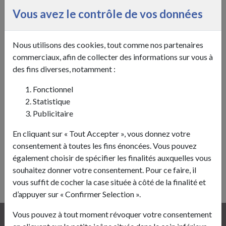
Sébastien DOUBLEMARD
Vous avez le contrôle de vos données
Responsable équipe technqiue
ÉQUIPE TECHNIQUE
Nous utilisons des cookies, tout comme nos partenaires
Fabrice COLET
commerciaux, afin de collecter des informations sur vous à
des fins diverses, notamment :
Florence DEMARET
Fonctionnel
Ludovic JOCAILLE
Statistique
Christian LEFRANC
Publicitaire
En cliquant sur « Tout Accepter », vous donnez votre
consentement à toutes les fins énoncées. Vous pouvez
également choisir de spécifier les finalités auxquelles vous
souhaitez donner votre consentement. Pour ce faire, il
Retour à la page précédente
vous suffit de cocher la case située à côté de la finalité et
d’appuyer sur « Confirmer Selection ».
Vous pouvez à tout moment révoquer votre consentement