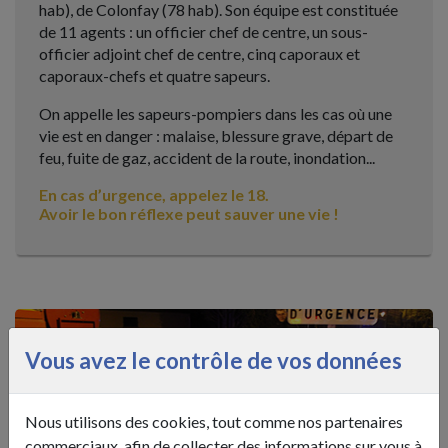
hab), de Colonfay (78 hab). Son équipe est constituée
de 11 agents : un officier chef de centre, un sous-
officier adjoint chef de centre, cinq caporaux et
caporaux-chefs et quatre sapeurs.
On appelle les sapeurs-pompiers dans les cas où une
vie est en danger : malaise, blessure grave, départ de
feu, fuite de gaz, accident de la route, inondation...
En cas d’urgence, appelez le 18.
Avoir le bon réflexe peut sauver une vie !
Vous avez le contrôle de vos données
Nous utilisons des cookies, tout comme nos partenaires
commerciaux, afin de collecter des informations sur vous à