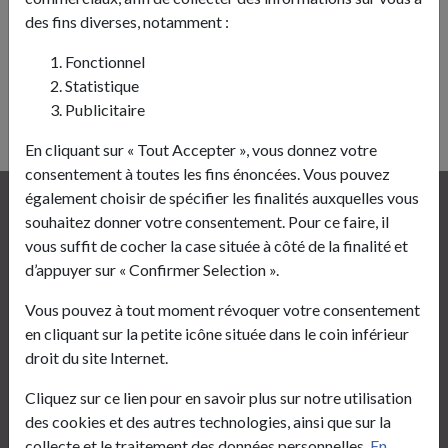
Previous
Next
des fins diverses, notamment :
Fonctionnel
Statistique
Publicitaire
En cliquant sur « Tout Accepter », vous donnez votre
consentement à toutes les fins énoncées. Vous pouvez
également choisir de spécifier les finalités auxquelles vous
Mairie de Sains-Richaumont
souhaitez donner votre consentement. Pour ce faire, il
vous suffit de cocher la case située à côté de la finalité et
1, Place de l’Hôtel de Ville
d’appuyer sur « Confirmer Selection ».
02120 Sains-Richaumont
03 23 60 91 28
Vous pouvez à tout moment révoquer votre consentement
mairie.sains-richaumont@wanadoo.fr
en cliquant sur la petite icône située dans le coin inférieur
droit du site Internet.
Horaires
Cliquez sur ce lien pour en savoir plus sur notre utilisation
des cookies et des autres technologies, ainsi que sur la
Horaires du secrétariat de mairie (état civil,
collecte et le traitement des données personnelles.
En
urbanisme, location de salles…)