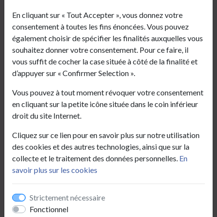
1, Place de l’Hôtel de Ville
En cliquant sur « Tout Accepter », vous donnez votre
02120 Sains-Richaumont
consentement à toutes les fins énoncées. Vous pouvez
03 23 60 91 28
également choisir de spécifier les finalités auxquelles vous
mairie.sains-richaumont@wanadoo.fr
souhaitez donner votre consentement. Pour ce faire, il
vous suffit de cocher la case située à côté de la finalité et
Horaires
d’appuyer sur « Confirmer Selection ».
Horaires du secrétariat de mairie (état civil,
Vous pouvez à tout moment révoquer votre consentement
urbanisme, location de salles…)
en cliquant sur la petite icône située dans le coin inférieur
- Du lundi au vendredi de 8h30 à 11h30
droit du site Internet.
Horaires du service cartes d’identité/passeports
Cliquez sur ce lien pour en savoir plus sur notre utilisation
- Lundi, mardi, jeudi et vendredi de 13h15 à 16h45
des cookies et des autres technologies, ainsi que sur la
- Fermé le mercredi
collecte et le traitement des données personnelles.
En
- Tél :
03 23 60 31 24
savoir plus sur les cookies
Horaires de l’agence postale communale
Strictement nécessaire
- Du lundi au vendredi de 8h45 à 11h15
Fonctionnel
- Le samedi de 10h à 11h45