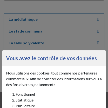
La médiathèque
Le stade communal
La salle polyvalente
Le city stade
Vous avez le contrôle de vos données
Les aires de jeux
Nous utilisons des cookies, tout comme nos partenaires
La S@ine
commerciaux, afin de collecter des informations sur vous à
des fins diverses, notamment :
Fonctionnel
Statistique
Mairie de Sains-Richaumont
Publicitaire