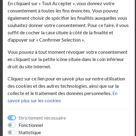
En cliquant sur « Tout Accepter », vous donnez votre
mairie.sains-richaumont@wanadoo.fr
consentement à toutes les fins énoncées. Vous pouvez
également choisir de spécifier les finalités auxquelles vous
Horaires
souhaitez donner votre consentement. Pour ce faire, il vous
suffit de cocher la case située à côté de la finalité et
Horaires du secrétariat de mairie (état civil,
d’appuyer sur « Confirmer Selection ».
urbanisme, location de salles…)
- Du lundi au vendredi de 8h30 à 11h30
Vous pouvez à tout moment révoquer votre consentement
en cliquant sur la petite icône située dans le coin inférieur
Horaires du service cartes d’identité/passeports
droit du site Internet.
- Lundi, mardi, jeudi et vendredi de 13h15 à 16h45
- Fermé le mercredi
Cliquez sur ce lien pour en savoir plus sur notre utilisation
- Tél :
03 23 60 31 24
des cookies et des autres technologies, ainsi que sur la
collecte et le traitement des données personnelles.
En
Horaires de l’agence postale communale
savoir plus sur les cookies
- Du lundi au vendredi de 8h45 à 11h15
- Le samedi de 10h à 11h45
Strictement nécessaire
Fonctionnel
Statistique