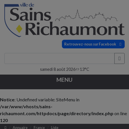
Retrouvez-nous sur Facebook
samedi 8 août 2026
13°C
MENU
Notice
: Undefined variable: SiteMenu in
/var/www/vhosts/sains-
richaumont.com/httpdocs/page/directory/index.php
on line
120
Annuaire
France
Liste