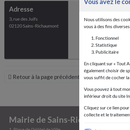
Vous avez le co
Adresse
3, rue des Juifs
Nous utilisons des cook
02120 Sains-Richaumont
vous à des fins diverse
Fonctionnel
Statistique
Publicitaire
En cliquant sur « Tout 
également choisir de spé
Retour à la page précédente
vous suffit de cocher la
Vous pouvez à tout mome
inférieur droit du site I
Cliquez sur ce lien pour
collecte et le traiteme
Mairie de Sains-Richaumont
1, Place de l’Hôtel de Ville