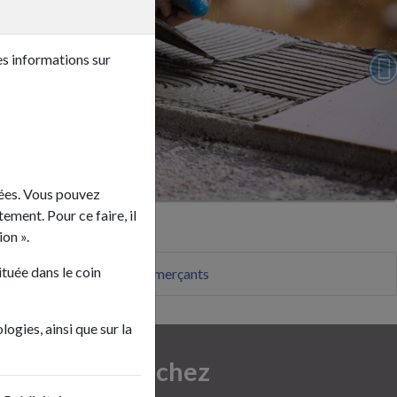
es informations sur
cées. Vous pouvez
ement. Pour ce faire, il
Sous-catégories
ion ».
tuée dans le coin
Les artisans et les commerçants
logies, ainsi que sur la
Pour venir chez