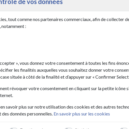
ntrôle de vos données
ies, tout comme nos partenaires commerciaux, afin de collecter d
s, notamment :
Accepter », vous donnez votre consentement à toutes les fins énon
cifier les finalités auxquelles vous souhaitez donner votre consent
 case située à côté de la finalité et d’appuyer sur « Confirmer Select
nt révoquer votre consentement en cliquant sur la petite icône si
nternet.
 en savoir plus sur notre utilisation des cookies et des autres techno
nt des données personnelles.
En savoir plus sur les cookies
Sains-Richaumont, une ville à
la campagne