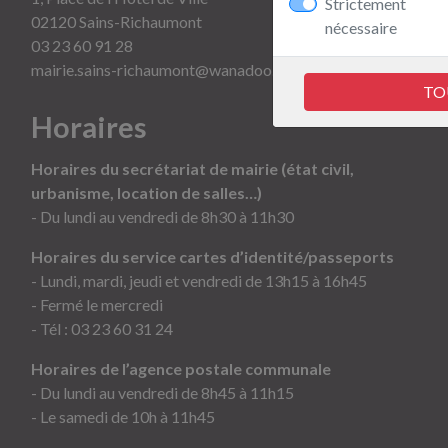
Strictement
02120 Sains-Richaumont
nécessaire
03 23 60 91 28
mairie.sains-richaumont@wanadoo.fr
TO
Horaires
Horaires du secrétariat de mairie (état civil,
urbanisme, location de salles…)
- Du lundi au vendredi de 8h30 à 11h30
Horaires du service cartes d’identité/passeports
- Lundi, mardi, jeudi et vendredi de 13h15 à 16h45
- Fermé le mercredi
- Tél :
03 23 60 31 24
Horaires de l’agence postale communale
- Du lundi au vendredi de 8h45 à 11h15
- Le samedi de 10h à 11h45